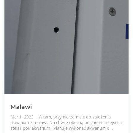
Malawi
Mar 1, 2023 · Witam, przymierzam się do założenia
akwarium z malawi. Na chwilę obecną posiadam miejsce i
stelaż pod akwarium . Planuje wykonać akwarium o