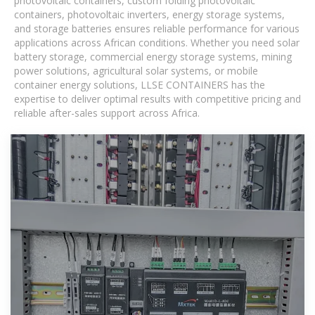
photovoltaic containers, custom folding photovoltaic
containers, photovoltaic inverters, energy storage systems,
and storage batteries ensures reliable performance for various
applications across African conditions. Whether you need solar
battery storage, commercial energy storage systems, mining
power solutions, agricultural solar systems, or mobile
container energy solutions, LLSE CONTAINERS has the
expertise to deliver optimal results with competitive pricing and
reliable after-sales support across Africa.