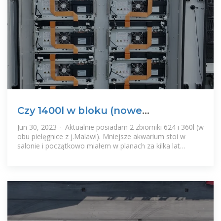
Czy 1400l w bloku (nowe
budownictwo) to dobry i
Jun 30, 2023 · Aktualnie posiadam 2 zbiorniki 624 i 360l (w
obu pielęgnice z j.Malawi). Mniejsze akwarium stoi w
salonie i początkowo miałem w planach za kilka lat
powiększyć je nieznacznie