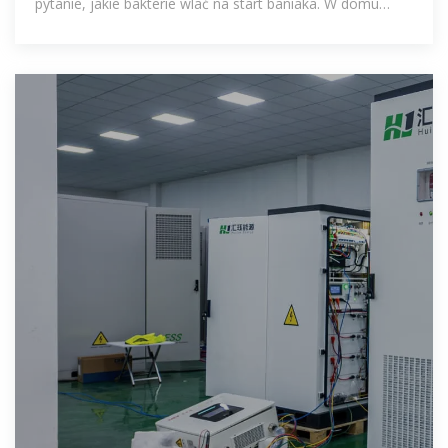
pytanie, jakie bakterie wlać na start baniaka. W domu
mam akwarium roślinne 112l.