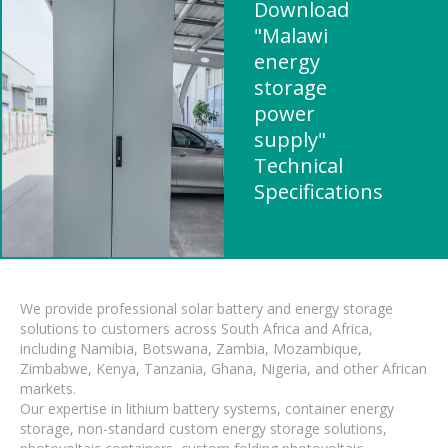
Download
"Malawi
energy
storage
power
supply"
Technical
Specifications
We provide professional solar battery and energy storage
solutions to customers across South Africa and Africa,
including Namibia, Botswana, Zambia, Mozambique,
Zimbabwe, Kenya, Tanzania, Ghana, Nigeria, and other African
markets.
Our expertise in lithium battery systems, container energy
storage, non-standard custom energy storage solutions,