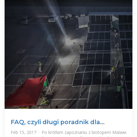
FAQ, czyli długi poradnik dla
początkujących
Feb 15, 2017 · Po krótkim zapoznaniu z biotopem Malawi